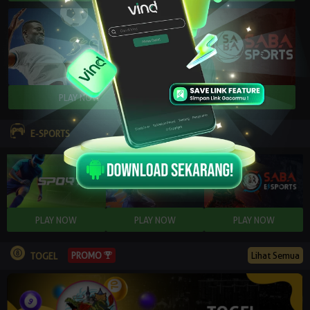
E-SPORTS
Lihat Semua
PROMO
TOGEL