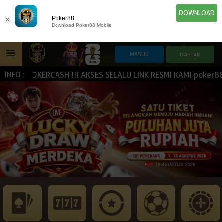
DOWNLOAD
×
Poker88
Download Poker88 Mobile
U JOKERCASH !!! AKSES SELALU LINK RESMI KAMI poker88slay
INFO :
HOME
IDN E-LOTTERY
POKER
SLOT GAME
NEW
NEW
SPORTBOOK
LIVE CASINO
IDNLIVE
NEW
ESPORTS
TOGEL
ARCADE
NEW
NEW
NEW
TEMBAK IKAN
IDNRAFFLE
IDNTRADE