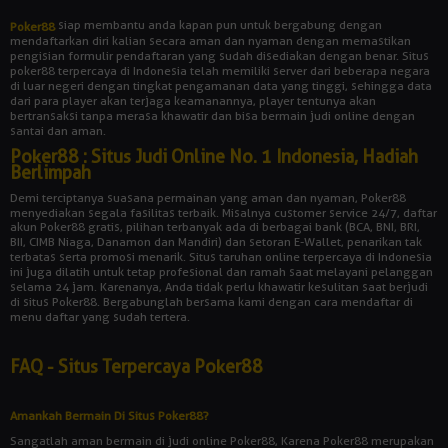
siap membantu anda kapan pun untuk bergabung dengan
Poker88
mendaftarkan diri kalian secara aman dan nyaman dengan memastikan
pengisian formulir pendaftaran yang sudah disediakan dengan benar. Situs
poker88 terpercaya di Indonesia telah memiliki server dari beberapa negara
di luar negeri dengan tingkat pengamanan data yang tinggi, sehingga data
dari para player akan terjaga keamanannya, player tentunya akan
bertransaksi tanpa merasa khawatir dan bisa bermain judi online dengan
santai dan aman.
Poker88 : Situs Judi Online No. 1 Indonesia, Hadiah
Berlimpah
Demi terciptanya suasana permainan yang aman dan nyaman, Poker88
menyediakan segala fasilitas terbaik. Misalnya customer service 24/7, daftar
akun Poker88 gratis, pilihan terbanyak ada di berbagai bank (BCA, BNI, BRI,
BII, CIMB Niaga, Danamon dan Mandiri) dan setoran E-Wallet, penarikan tak
terbatas serta promosi menarik. Situs taruhan online terpercaya di Indonesia
ini juga dilatih untuk tetap profesional dan ramah saat melayani pelanggan
selama 24 jam. Karenanya, Anda tidak perlu khawatir kesulitan saat berjudi
di situs Poker88. Bergabunglah bersama kami dengan cara mendaftar di
menu daftar yang sudah tertera.
FAQ - Situs Terpercaya Poker88
Amankah Bermain Di Situs Poker88?
Sangatlah aman bermain di judi online Poker88, Karena Poker88 merupakan