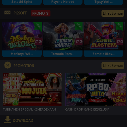
Satoshi Spins
Psycho Heroes
Tipsy Yeti ...
PGSOFT
Lihat Semua
PROMO
Monkeys Wil...
Tornado Ram...
Zombie Blas...
Lihat Semua
PROMOTION
TURNAMEN SPECIAL KEMERDEKAAN
CASH DROP GAME EKSKLUSIF
DOWNLOAD