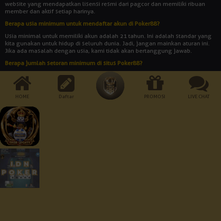
website yang mendapatkan lisensi resmi dari pagcor dan memiliki ribuan
member dan aktif setiap harinya.
Berapa usia minimum untuk mendaftar akun di Poker88?
Usia minimal untuk memiliki akun adalah 21 tahun. Ini adalah standar yang
kita gunakan untuk hidup di seluruh dunia. Jadi, jangan mainkan aturan ini.
Jika ada masalah dengan usia, kami tidak akan bertanggung jawab.
Berapa jumlah setoran minimum di situs Poker88?
Jumlah setoran minimum adalah Rp 10.000. Bukankah itu rendah? Dengan
uang yang begitu banyak, Anda bisa memainkan semua jenis permainan
yang disediakan oleh agen judi online POKER88.
HOME
Daftar
PROMOSI
LIVE CHAT
Cara Pembayaran:
Dukungan Perangkat :
Keamanan Terjamin :
© 2026 Poker88. All Rights Reserved | 18+